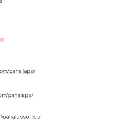
i
om
om/paha.lapsi/
om/pahalapsi/
@pahalapsiofficial