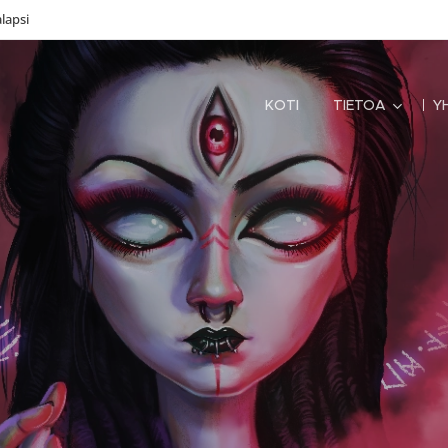
lapsi
KOTI
TIETOA
Y