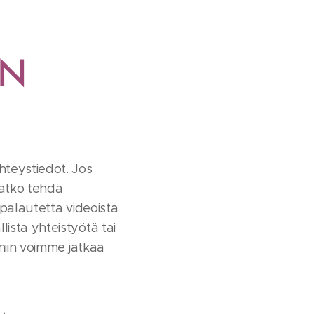
ÄN
hteystiedot. Jos
uatko tehdä
 palautetta videoista
ista yhteistyötä tai
 niin voimme jatkaa