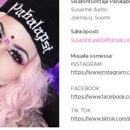
Sisällöntuottaja Pahalaps
Susanne Aalto
Joensuu, Suomi
Sähköposti
susanne.aalto@gmail.c
Muualla somessa:
INSTAGRAM:
https://www.instagram.c
FACEBOOK:
https://www.facebook.c
TIK TOK:
https://www.tiktok.com/