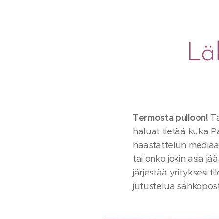
Lä
Termosta pulloon!
Tä
haluat tietää kuka P
haastattelun mediaasi
tai onko jokin asia 
järjestää yrityksesi 
jutustelua sähköpost