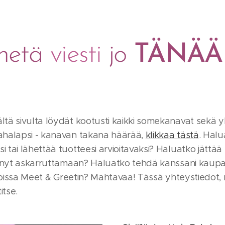
hetä
viesti
jo
TÄNÄ
ltä sivulta löydät kootusti kaikki somekanavat sekä y
ahalapsi - kanavan takana häärää,
klikkaa tästä
. Hal
 tai lähettää tuotteesi arvioitavaksi? Haluatko jättää
jäänyt askarruttamaan? Haluatko tehdä kanssani kaupall
tiloissa Meet & Greetin? Mahtavaa! Tässä yhteystiedot,
itse.